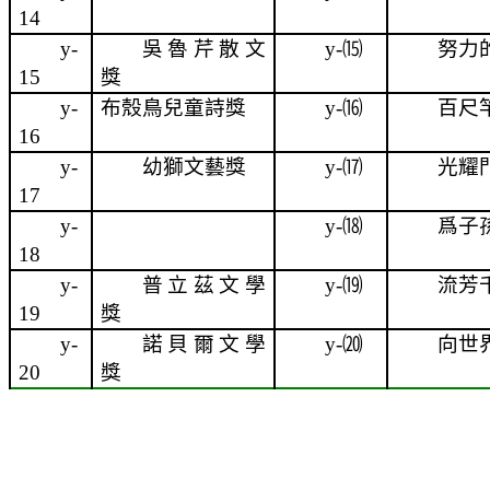
14
y-
吳魯芹散文
y-
⒂
努力
15
獎
y-
布殼鳥兒童詩獎
y-
⒃
百尺
16
y-
幼獅文藝獎
y-
⒄
光耀
17
y-
y-
⒅
爲子
18
y-
普立茲文學
y-
⒆
流芳
19
獎
y-
諾貝爾文學
y-
⒇
向世
20
獎