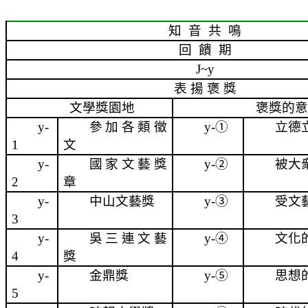
知
音
共
鳴
回
饋
期
J~y
表
揚
褒
獎
文學獎園地
褒獎的意
y-
參加各類徵
y-
①
立德
1
文
y-
國家文藝獎
y-
②
被大
2
章
y-
中山文藝獎
y-
③
受文
3
y-
吳三連文藝
y-
④
文化
4
獎
y-
金鼎獎
y-
⑤
思想
5