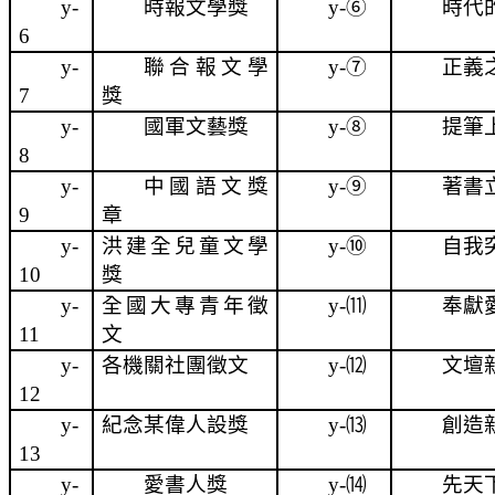
y-
時報文學獎
y-
⑥
時代
6
y-
聯合報文學
y-
⑦
正義
7
獎
y-
國軍文藝獎
y-
⑧
提筆
8
y-
中國語文獎
y-
⑨
著書
9
章
y-
洪建全兒童文學
y-
⑩
自我
10
獎
y-
全國大專青年徵
y-
⑾
奉獻
11
文
y-
各機關社團徵文
y-
⑿
文壇
12
y-
紀念某偉人設獎
y-
⒀
創造
13
y-
愛書人獎
y-
⒁
先天